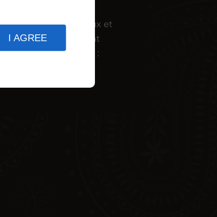
qualité
Accueil chaleureux et
I AGREE
personnel souriant
Livraison possible :
mercredi, jeudi et
vendredi soir