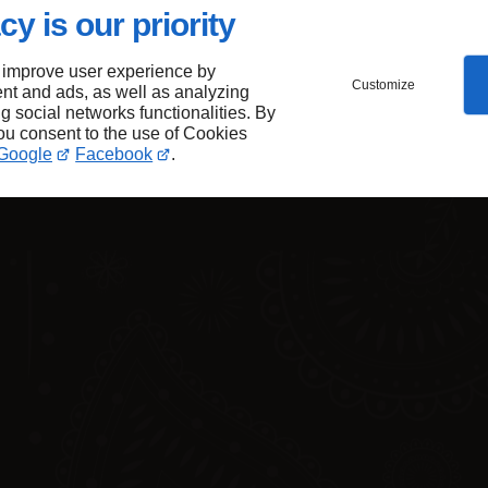
cy is our priority
 improve user experience by
Customize
nt and ads, as well as analyzing
ng social networks functionalities. By
you consent to the use of Cookies
Google
Facebook
.