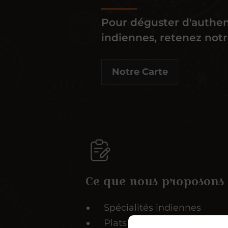
Pour déguster d'authen
indiennes, retenez notr
Notre Carte
Ce que nous proposons
Spécialités indiennes
Plats italiens