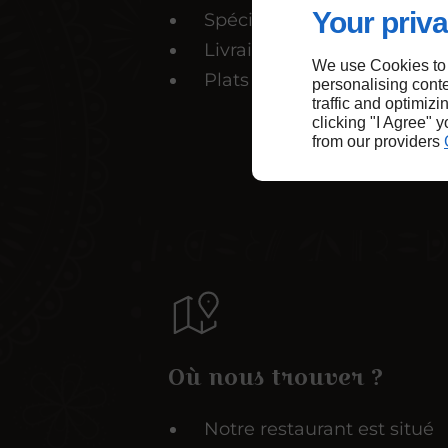
Your priva
Spécialités françaises
Livraison de plats
We use Cookies to
Plats à emporter
personalising conte
traffic and optimizi
clicking "I Agree" 
from our providers
Où nous trouver ?
Notre restaurant est situé