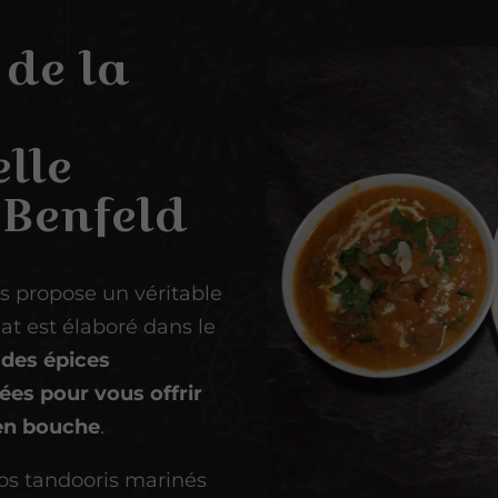
de la
lle
 Benfeld
s propose un véritable
at est élaboré dans le
c
des épices
es pour vous offrir
 en bouche
.
os tandooris marinés